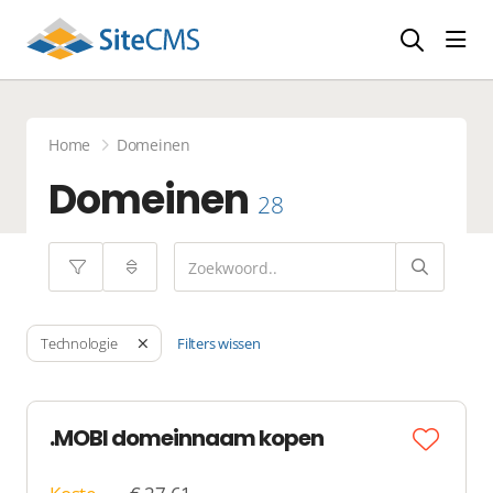
head
Home
Domeinen
Domeinen
28
Filters wissen
Technologie
.MOBI domeinnaam kopen