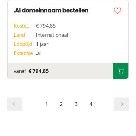
.AI domeinnaam bestellen
Kosten p/j
€ 794,85
Land
Internationaal
Looptijd
1 jaar
Extensie
.ai
vanaf
€ 794,85
1
2
3
4