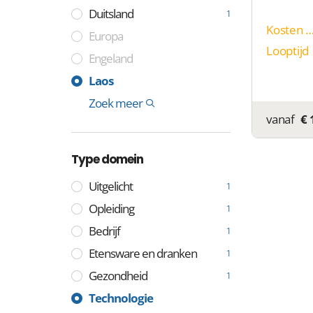
Duitsland
1
Kosten p
Europa
Looptijd
Engeland
Frankrijk
Zweden
Spanje
Italië
India
China
Cocoseilanden
Tuvalu
Niue
Montenegro
Colombia
Somalië
Laos
1
1
1
1
1
2
1
1
1
1
1
1
Internationaal
Zoek meer
11
vanaf
€ 
Type domein
Uitgelicht
1
Opleiding
1
Bedrijf
1
Etensware en dranken
1
Gezondheid
1
Industrie
Media
Technologie
1
1