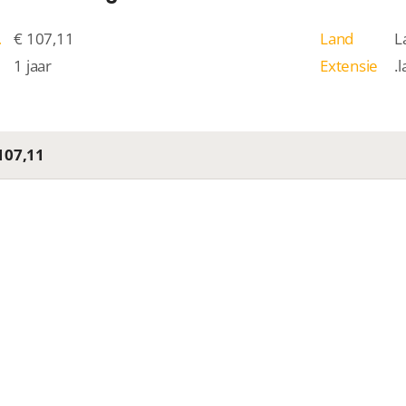
/j
€ 107,11
Land
L
1 jaar
Extensie
.l
107,11