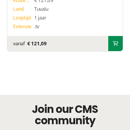
Kosten p/j
€ 121,09
Land
Tuvalu
Looptijd
1 jaar
Extensie
.tv
vanaf
€ 121,09
Join our CMS
community