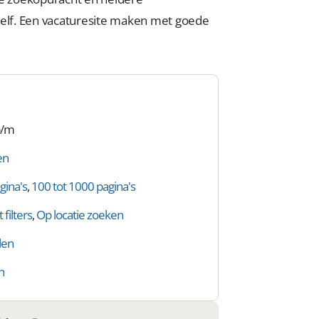
zelf. Een vacaturesite maken met goede
p/m
en
gina's
,
100 tot 1000 pagina's
filters
,
Op locatie zoeken
len
n