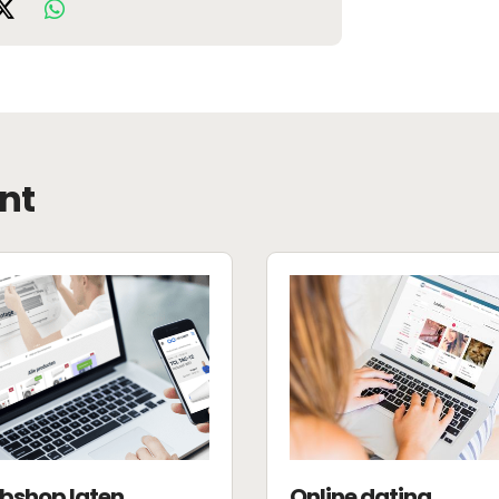
nt
bshop laten
Online dating