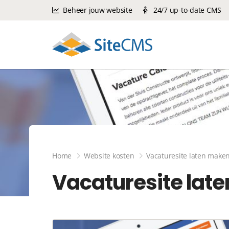
Beheer jouw website
24/7 up-to-date CMS
Home
Website kosten
Vacaturesite laten make
Vacaturesite lat