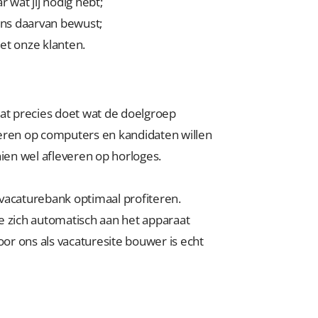
 wat jij nodig hebt;
 ons daarvan bewust;
et onze klanten.
aat precies doet wat de doelgroep
eren op computers en kandidaten willen
chien wel afleveren op horloges.
caturebank optimaal profiteren.
e zich automatisch aan het apparaat
r ons als vacaturesite bouwer is echt