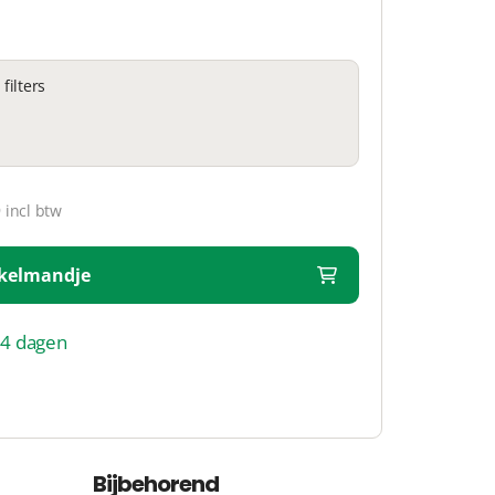
filters
 incl btw
nkelmandje
14 dagen
Bijbehorend