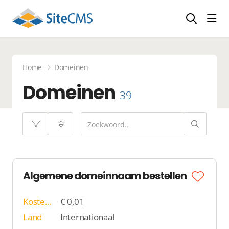
head
Home
Domeinen
Domeinen
39
Algemene domeinnaam bestellen
Kosten p/j
€ 0,01
Land
Internationaal