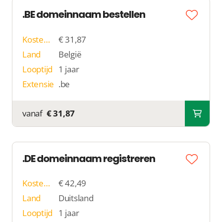
.BE domeinnaam bestellen
Kosten p/j
€ 31,87
Land
België
Looptijd
1 jaar
Extensie
.be
vanaf
€ 31,87
.DE domeinnaam registreren
Kosten p/j
€ 42,49
Land
Duitsland
Looptijd
1 jaar