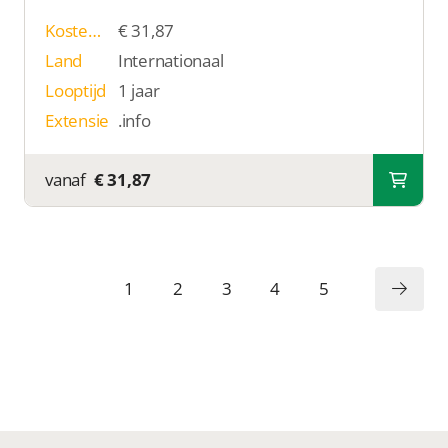
Kosten p/j
€ 31,87
Land
Internationaal
Looptijd
1 jaar
Extensie
.info
vanaf
€ 31,87
1
2
3
4
5