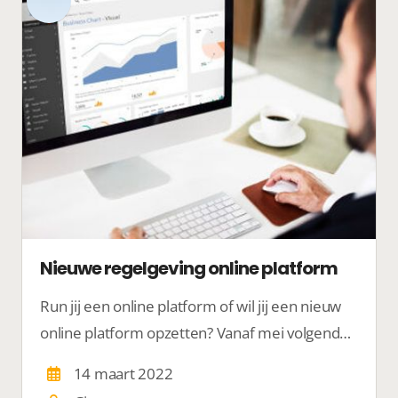
Nieuwe regelgeving online platform
Run jij een online platform of wil jij een nieuw
online platform opzetten? Vanaf mei volgend
jaar krijg je te maken met een informatieplicht
14 maart 2022
en nieuwe regels.