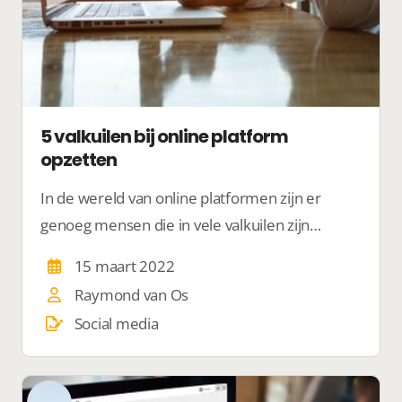
5 valkuilen bij online platform
opzetten
In de wereld van online platformen zijn er
genoeg mensen die in vele valkuilen zijn
gestapt. Zorg dat jij deze valkuilen kan
15 maart 2022
vermijden. Wij geven jou graag een aantal tips
Raymond van Os
hiervoor!
Social media