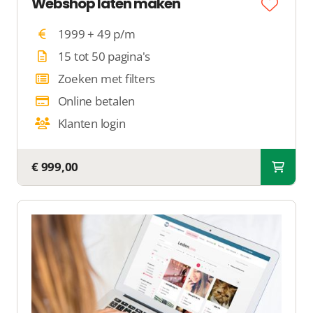
Webshop laten maken
1999 + 49 p/m
15 tot 50 pagina's
Zoeken met filters
Online betalen
Klanten login
€ 999,00