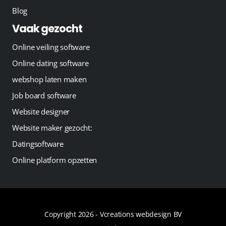
Blog
Vaak gezocht
Online veiling software
Online dating software
webshop laten maken
Job board software
Website designer
Website maker gezocht:
Datingsoftware
Online platform opzetten
Copyright 2026 -
Vcreations webdesign BV