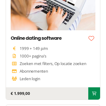
Online dating software
1999 + 149 p/m
1000+ pagina's
Zoeken met filters, Op locatie zoeken
Abonnementen
Leden login
€ 1.999,00