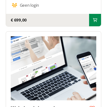
Geen login
€ 699,00