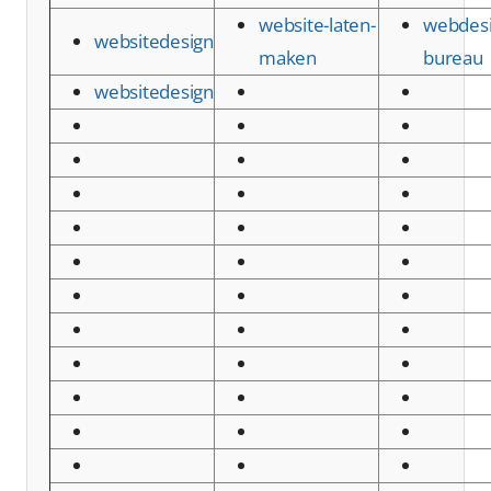
website-laten-
webdesi
websitedesign
maken
bureau
websitedesign