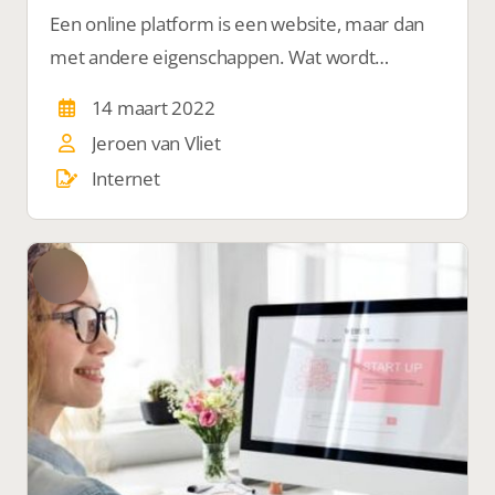
Een online platform is een website, maar dan
met andere eigenschappen. Wat wordt
bedoeld met online platform? Verzorg
14 maart 2022
ledencontact.
Jeroen van Vliet
Internet