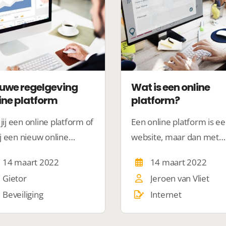
uwe regelgeving
Wat is een online
ine platform
platform?
jij een online platform of
Een online platform is e
jij een nieuw online
website, maar dan met
form opzetten? Vanaf
andere eigenschappen. 
14 maart 2022
14 maart 2022
volgend jaar krijg je te
wordt bedoeld met onlin
Gietor
Jeroen van Vliet
en met een
platform? Verzorg
Beveiliging
Internet
rmatieplicht en nieuwe
ledencontact.
ls.