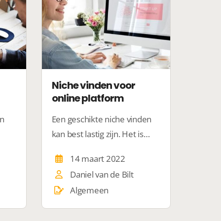
Niche vinden voor
online platform
en
Een geschikte niche vinden
kan best lastig zijn. Het is
Wat
belangrijk dat jij passie hebt
14 maart 2022
e
voor wat je doet. Wij geven
Daniel van de Bilt
jou graag een aantal tips.
Algemeen