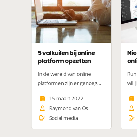
5 valkuilen bij online
Nie
platform opzetten
onl
In de wereld van online
Run 
platformen zijn er genoeg
wil 
mensen die in vele valkuilen
plat
15 maart 2022
zijn gestapt. Zorg dat jij deze
mei 
Raymond van Os
valkuilen kan vermijden. Wij
mak
Social media
geven jou graag een aantal
info
tips hiervoor!
rege