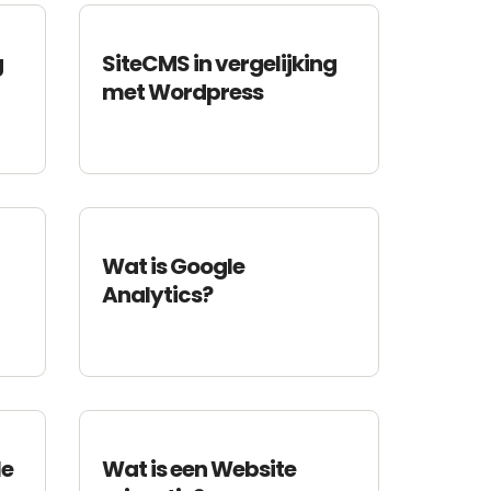
g
SiteCMS in vergelijking
met Wordpress
Wat is Google
Analytics?
le
Wat is een Website