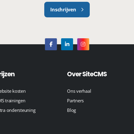
Inschrijven
rijzen
Over SiteCMS
bsite kosten
Ons verhaal
S trainingen
Partners
tra ondersteuning
Blog