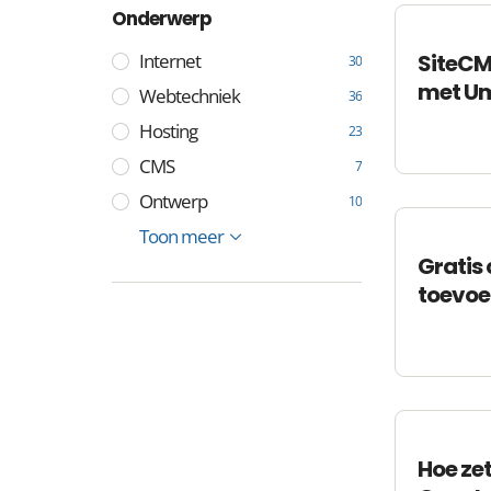
Onderwerp
Internet
SiteCMS
30
met U
Webtechniek
36
Hosting
23
CMS
7
Ontwerp
10
SEO
Projectmanagement
Toon meer
19
10
Gratis 
toevoe
Hoe zet