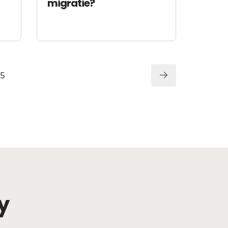
migratie?
5
y