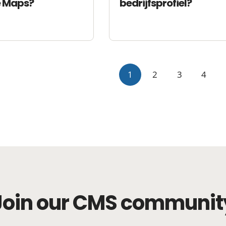
 Maps?
bedrijfsprofiel?
1
2
3
4
Join our CMS communit