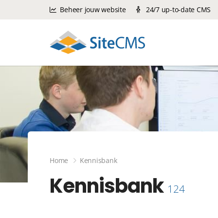
Beheer jouw website
24/7 up-to-date CMS
Home
Kennisbank
Kennisbank
124