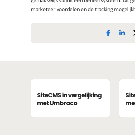
gemakkelijk vanuit een beheersysteem. Dit gee
marketeer voordelen en de tracking mogelijkh
SiteCMS in vergelijking
Sit
met Umbraco
me