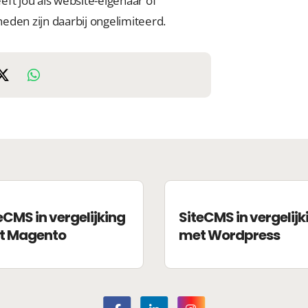
ft jou als website-eigenaar of
eden zijn daarbij ongelimiteerd.
eCMS in vergelijking
SiteCMS in vergelijk
t Magento
met Wordpress