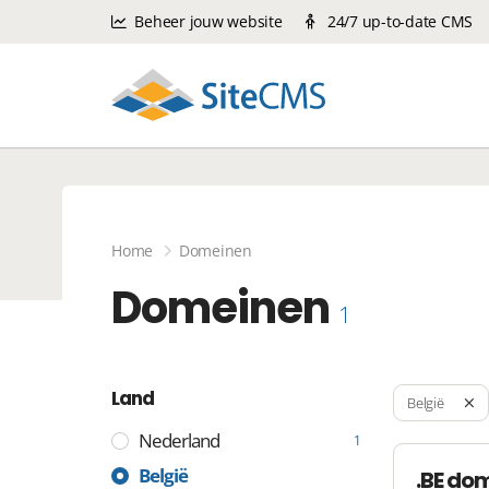
Beheer jouw website
24/7 up-to-date CMS
Home
Domeinen
Domeinen
1
Land
België
Nederland
1
België
.BE do