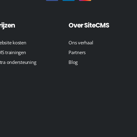
rijzen
Over SiteCMS
bsite kosten
Ons verhaal
S trainingen
Partners
tra ondersteuning
Blog