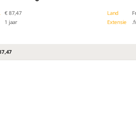
/j
€ 87,47
Land
F
1 jaar
Extensie
.f
87,47