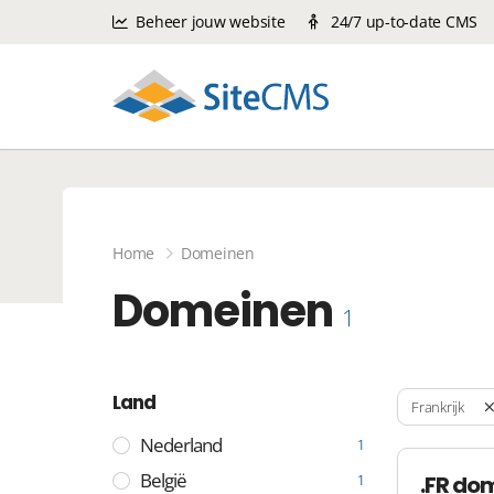
Beheer jouw website
24/7 up-to-date CMS
Home
Domeinen
Domeinen
1
Land
Frankrijk
Nederland
1
België
.FR do
1