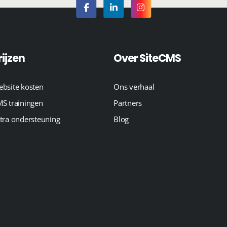
rijzen
Over SiteCMS
bsite kosten
Ons verhaal
S trainingen
Partners
tra ondersteuning
Blog