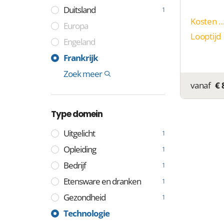
Duitsland
1
Kosten p
Europa
Looptijd
Engeland
Frankrijk
Zweden
Spanje
Italië
India
China
Cocoseilanden
Tuvalu
Niue
Montenegro
Colombia
Somalië
Laos
Internationaal
Zoek meer
11
1
1
1
1
2
1
1
1
1
1
1
1
vanaf
€ 
Type domein
Uitgelicht
1
Opleiding
1
Bedrijf
1
Etensware en dranken
1
Gezondheid
1
Industrie
Media
Technologie
1
1