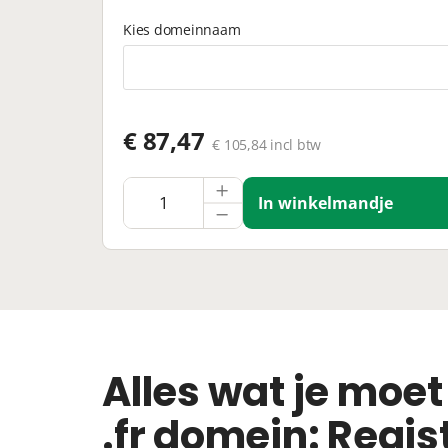
Kies domeinnaam
€ 87,47
€ 105,84 incl btw
In winkelmandje
Alles wat je moet
.fr domein: Regis