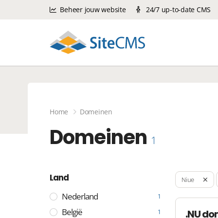
Beheer jouw website
24/7 up-to-date CMS
Home
Domeinen
Domeinen
1
Land
Niue
Nederland
1
België
.NU do
1