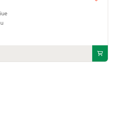
iue
nu