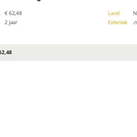
/j
€ 62,48
Land
N
2 jaar
Extensie
.
62,48