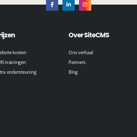
rijzen
Over SiteCMS
bsite kosten
Ons verhaal
S trainingen
Partners
tra ondersteuning
Blog