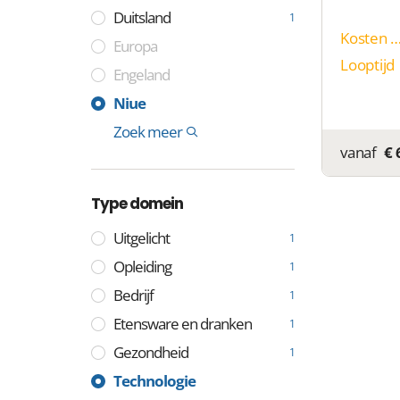
Duitsland
1
Kosten p
Europa
Looptijd
Engeland
Frankrijk
Zweden
Spanje
Italië
India
China
Cocoseilanden
Tuvalu
Niue
1
1
1
1
1
2
1
1
Montenegro
Colombia
Somalië
Laos
Internationaal
Zoek meer
11
1
1
1
1
vanaf
€ 
Type domein
Uitgelicht
1
Opleiding
1
Bedrijf
1
Etensware en dranken
1
Gezondheid
1
Industrie
Media
Technologie
1
1