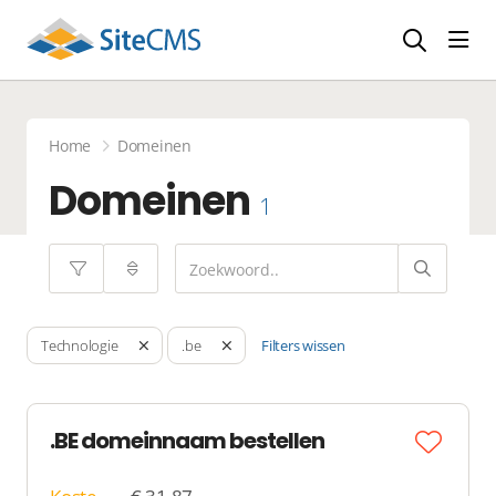
head
Home
Domeinen
Domeinen
1
Filters wissen
Technologie
.be
.BE domeinnaam bestellen