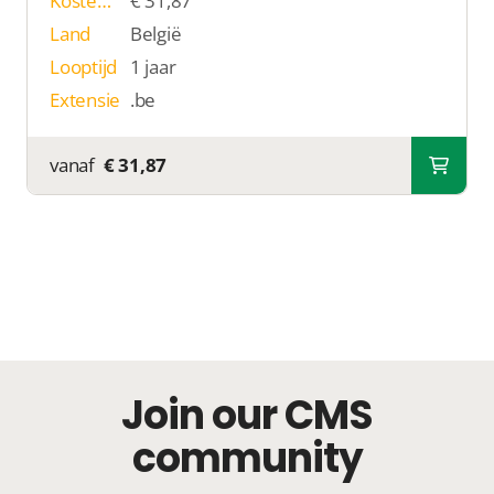
Kosten p/j
€ 31,87
Land
België
Looptijd
1 jaar
Extensie
.be
vanaf
€ 31,87
Join our CMS
community