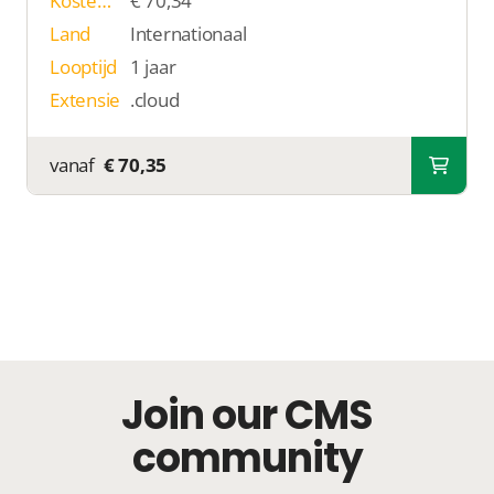
Kosten p/j
€ 70,34
Land
Internationaal
Looptijd
1 jaar
Extensie
.cloud
vanaf
€ 70,35
Join our CMS
community