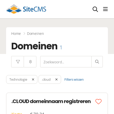
head
Home
Domeinen
Domeinen
1
Filters wissen
Technologie
.cloud
.CLOUD domeinnaam registreren