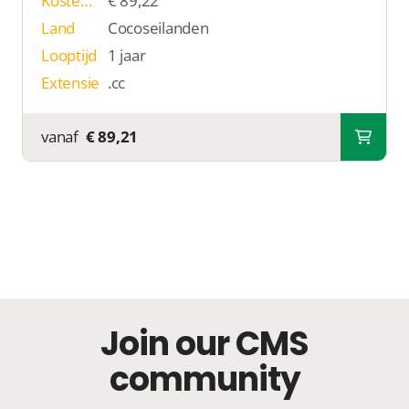
Kosten p/j
€ 89,22
Land
Cocoseilanden
Looptijd
1 jaar
Extensie
.cc
vanaf
€ 89,21
Join our CMS
community