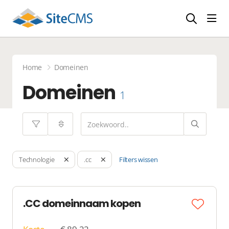
head
Home
Domeinen
Domeinen
1
Filters wissen
Technologie
.cc
.CC domeinnaam kopen