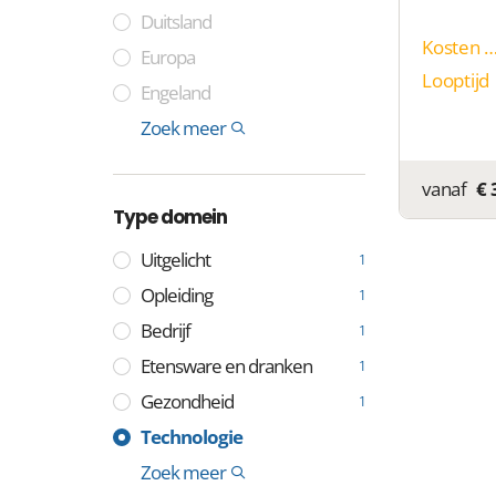
Duitsland
Kosten p
Europa
Looptijd
Engeland
Frankrijk
Zweden
Spanje
Italië
India
China
Cocoseilanden
Tuvalu
Niue
Montenegro
Colombia
Somalië
Laos
Internationaal
Zoek meer
1
vanaf
€ 
Type domein
Uitgelicht
1
Opleiding
1
Bedrijf
1
Etensware en dranken
1
Gezondheid
1
Industrie
Media
Technologie
1
1
Handel
Algemeen
Lifestyle en identiteit
Professioneel
Geld en financiën
Internationaal
Geografisch
Overheid
Overig
Vastgoed
Sport
Zoek meer
1
1
1
1
1
1
1
1
1
1
1