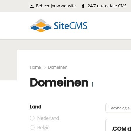
Beheer jouw website
24/7 up-to-date CMS
Home
Domeinen
Domeinen
1
Land
Technologie
Nederland
België
.COM 