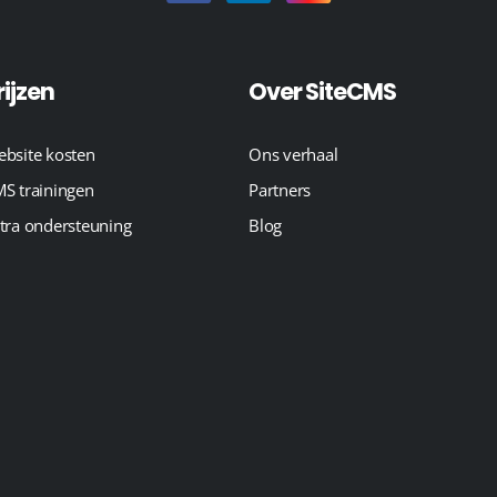
rijzen
Over SiteCMS
bsite kosten
Ons verhaal
S trainingen
Partners
tra ondersteuning
Blog