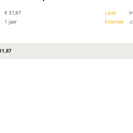
/j
€ 31,87
Land
I
1 jaar
Extensie
.
31,87