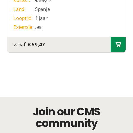
Kosten p/j
€ 59,47
Land
Spanje
Looptijd
1 jaar
Extensie
.es
vanaf
€ 59,47
Join our CMS
community