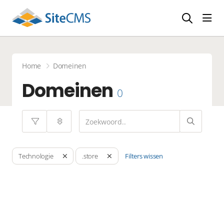
head
Home
Domeinen
Domeinen
0
Filters wissen
Technologie
.store