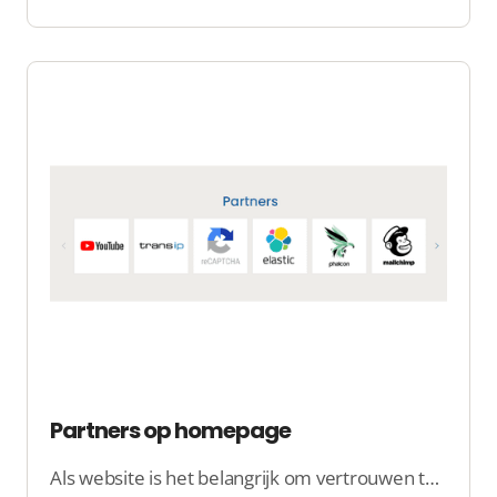
Partners op homepage
Als website is het belangrijk om vertrouwen te wekken bij bezoekers, meer vertrouwen is betere conversie. Dit kan bijvoorbeeld door logo’s van partners te tonen op de homepage