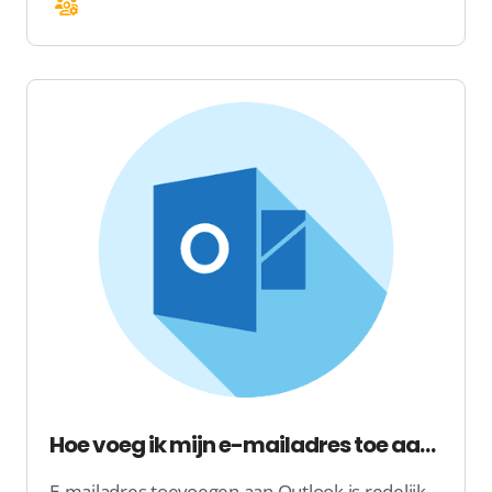
Hoe voeg ik mijn e-mailadres toe aan Outlook?
E-mailadres toevoegen aan Outlook is redelijk eenvoudig. Toch vereist het toevoegen van uw e-mailadres aan Outlook in sommige gevallen wat uitzoekwerk. Om dit uitzoekwerk te voorkomen, leggen wij met onderstaande omschrijving uit hoe u zelf uw e-mailadres