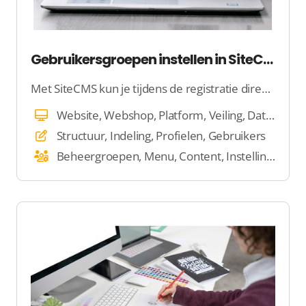
Gebruikersgroepen instellen in SiteCMS
Met SiteCMS kun je tijdens de registratie direct specifieke informatie van gebruikers verzamelen, zodat ze meteen aan de slag kunnen. Door gebruikers in te delen in groepen, kun je eenvoudig bepalen wie toegang krijgt tot bepaalde content en functies.
Website, Webshop, Platform, Veiling, Dating, E-mail, Beheer
Structuur, Indeling, Profielen, Gebruikers
Beheergroepen, Menu, Content, Instellingen