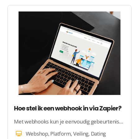
Hoe stel ik een webhook in via Zapier?
Met webhooks kun je eenvoudig gebeurtenissen vanuit je platform koppelen aan externe tools zoals Zapier. Denk hierbij aan acties zoals het aanmaken van een account of het versturen van gegevens naar een andere applicatie. In deze handleiding leggen we stap voor stap uit hoe je een webhook instelt en koppelt binnen je platform.
Webshop, Platform, Veiling, Dating