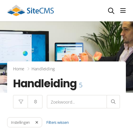
head
Home
Handleiding
Handleiding
5
Filters wissen
Instellingen