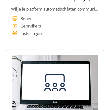
Wil je je platform automatisch laten communiceren met externe tools zoals Zapier, Mandrill of Mailchimp? Met SiteCMS kun je eenvoudig webhooks instellen, zodat data automatisch wordt doorgestuurd zodra er iets gebeurt op je platform. Volg de onderstaande stappen om een webhook aan te maken en te koppelen aan je gewenste actie.
Beheer
Gebruikers
Instellingen