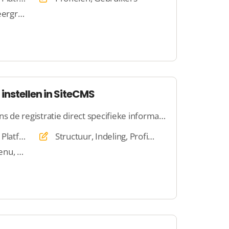
Administratie, Beheergroepen
instellen in SiteCMS
Met SiteCMS kun je tijdens de registratie direct specifieke informatie van gebruikers verzamelen, zodat ze meteen aan de slag kunnen. Door gebruikers in te delen in groepen, kun je eenvoudig bepalen wie toegang krijgt tot bepaalde content en functies.
Website, Webshop, Platform, Veiling, Dating, E-mail, Beheer
Structuur, Indeling, Profielen, Gebruikers
Beheergroepen, Menu, Content, Instellingen