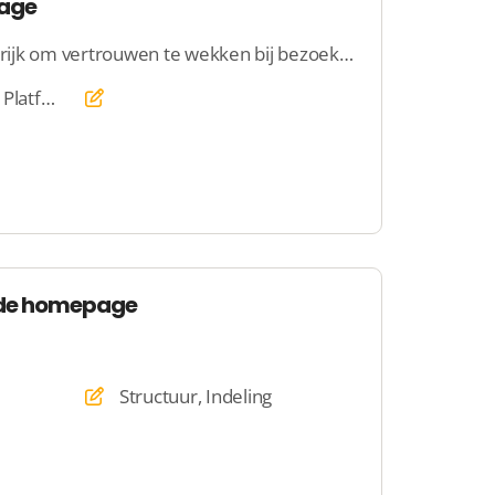
page
Als website is het belangrijk om vertrouwen te wekken bij bezoekers, meer vertrouwen is betere conversie. Dit kan bijvoorbeeld door logo’s van partners te tonen op de homepage
Website, Webshop, Platform, Veiling, Dating
 de homepage
Structuur, Indeling