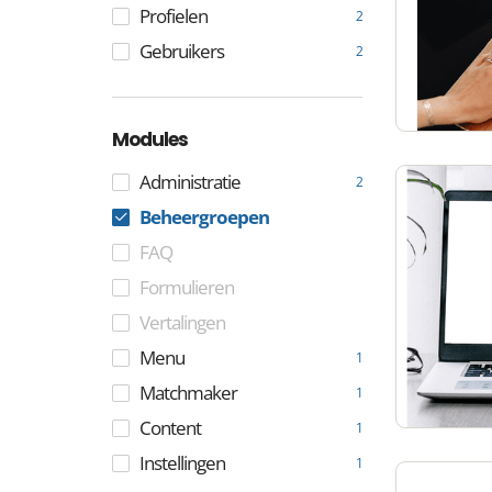
Profielen
2
Gebruikers
2
Modules
Administratie
2
Beheergroepen
FAQ
Formulieren
Vertalingen
Menu
1
Matchmaker
1
Content
1
Instellingen
1