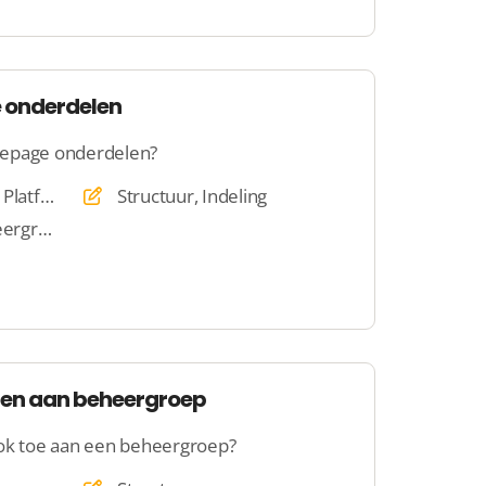
 onderdelen
mepage onderdelen?
Website, Webshop, Platform, Veiling, Dating
Structuur, Indeling
Administratie, Beheergroepen
en aan beheergroep
lok toe aan een beheergroep?