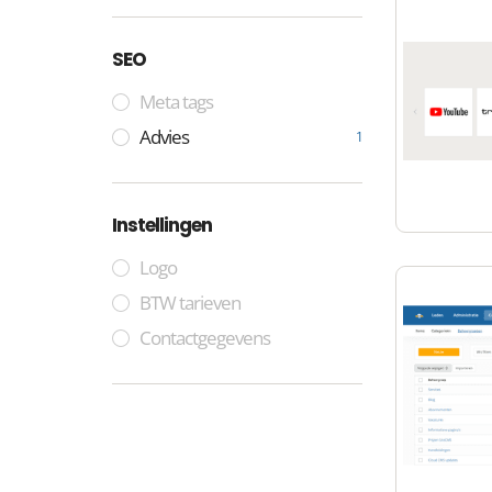
SEO
Meta tags
Advies
1
Instellingen
Logo
BTW tarieven
Contactgegevens