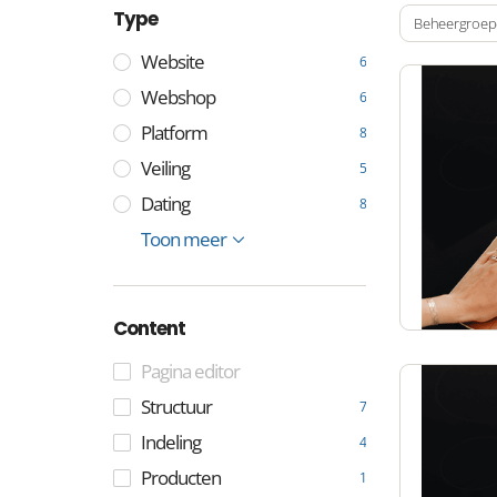
Type
Beheergroe
Website
6
Webshop
6
Platform
8
Veiling
5
Dating
8
E-mail
Beheer
Toon meer
1
1
Content
Pagina editor
Structuur
7
Indeling
4
Producten
1