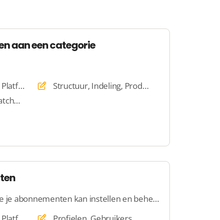
en aan een categorie
Website, Webshop, Platform, Dating
Structuur, Indeling, Producten
Beheergroepen, Matchmaker
ten
Hier kom je te weten hoe je abonnementen kan instellen en beheren
Website, Webshop, Platform, Veiling, Dating
Profielen, Gebruikers