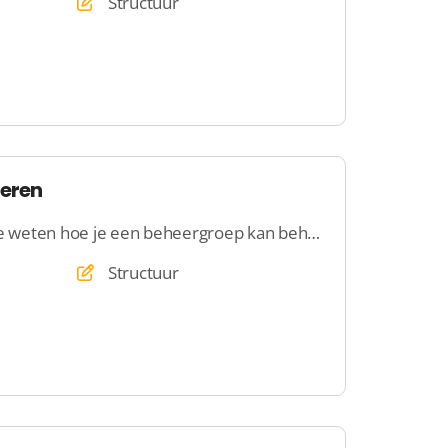
Structuur
eren
Op deze pagina kom jij te weten hoe je een beheergroep kan beheren
Structuur