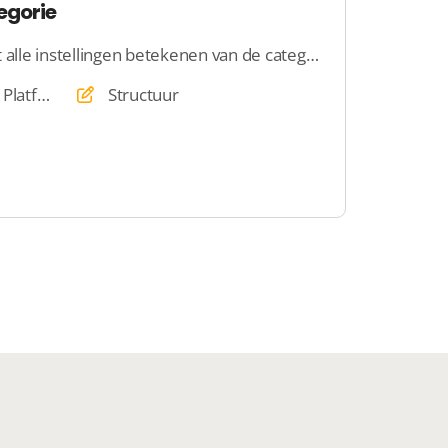
tegorie
Hier wordt uitgelegd wat alle instellingen betekenen van de categorie
Website, Webshop, Platform, Veiling, Dating
Structuur