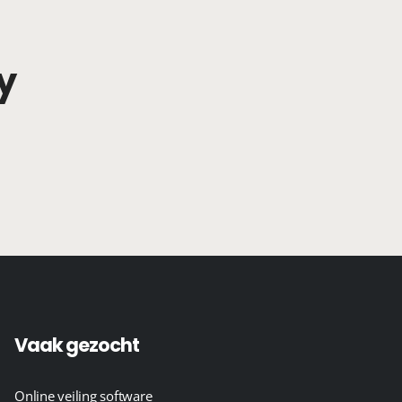
y
Vaak gezocht
Online veiling software