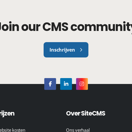
Join our CMS communit
Inschrijven
rijzen
Over SiteCMS
bsite kosten
Ons verhaal