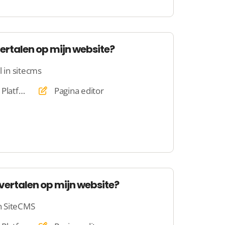
vertalen op mijn website?
l in sitecms
Website, Webshop, Platform
Pagina editor
 vertalen op mijn website?
in SiteCMS