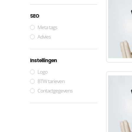
SEO
Meta tags
Advies
Instellingen
Logo
BTW tarieven
Contactgegevens