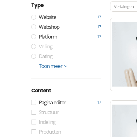
Type
Vertalingen
Website
17
Webshop
17
Platform
17
Veiling
Dating
E-mail
Beheer
Toon meer
Content
Pagina editor
17
Structuur
Indeling
Producten