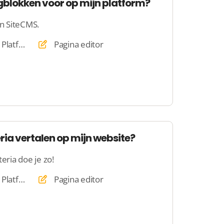
gblokken voor op mijn platform?
in SiteCMS.
Website, Webshop, Platform
Pagina editor
eria vertalen op mijn website?
eria doe je zo!
Website, Webshop, Platform
Pagina editor