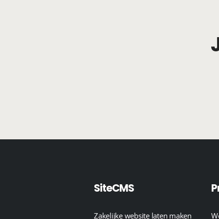
SiteCMS
P
Zakelijke website laten maken
We