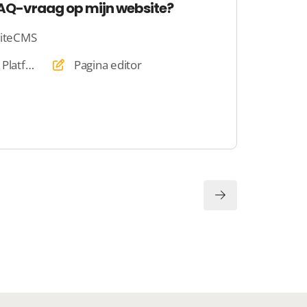
 FAQ-vraag op mijn website?
SiteCMS
Website, Webshop, Platform
Pagina editor