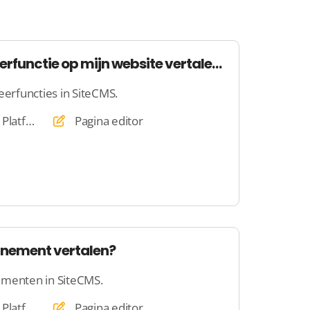
Hoe kan ik een sorteerfunctie op mijn website vertalen?
eerfuncties in SiteCMS.
Website, Webshop, Platform
Pagina editor
nnement vertalen?
ementen in SiteCMS.
Website, Webshop, Platform
Pagina editor