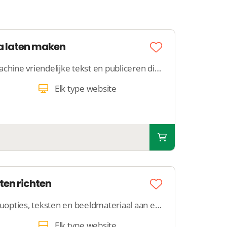
a laten maken
Wij schrijven een zoekmachine vriendelijke tekst en publiceren die op jouw website. We zorgen ervoor dat Google de inhoud begrijpt.
Elk type website
ten richten
Lever de gewenste menuopties, teksten en beeldmateriaal aan en een collega maakt 5 a 10 pagina’s aan en koppelt die aan jouw hoofdmenu.
Elk type website