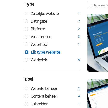
Type
Elk type webs
Zakelijke website
1
Datingsite
2
Platform
2
Vacaturesite
3
Webshop
1
Elk type website
Werkplek
5
Doel
Website beheer
2
Content beheer
4
Uitbreiden
1