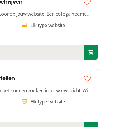
schrijven
Laat een tekst schrijven voor op jouw website. Een collega neemt contact met jou op om jouw wensen te bespreken en schrijft een tekst van +/-250 woorden.
Elk type website
stellen
Lever aan waarop men moet kunnen zoeken in jouw overzicht. Wij zorgen ervoor dat jouw overzicht doorzoekbaar wordt met alle gewenste zoekfilters.
Elk type website