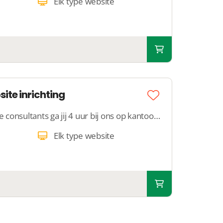
Elk type website
ite inrichting
Samen met een van onze consultants ga jij 4 uur bij ons op kantoor aan de slag met de inrichting van jouw website, webshop, datingsite of platform.
Elk type website