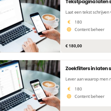
Tekstpagina laten 
180
Content beheer
€ 180,00
Zoekfilters in laten 
180
Content beheer