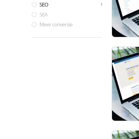
SEO
1
SEA
Meer conversie