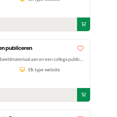
en publiceren
Lever een tekst en jouw beeldmateriaal aan en een collega publiceert die content netjes op een nieuwe webpagina binnen jouw website.
Elk type website