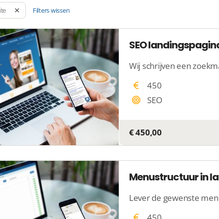
Filters wissen
ite
SEO landingspagin
450
SEO
€ 450,00
Menustructuur in la
450