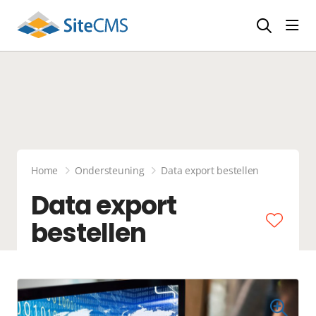
head
Home
Ondersteuning
Data export bestellen
Data export
bestellen