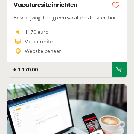
Vacaturesite inrichten
Beschrijving: heb jij een vacaturesite laten bouwen en kom je er niet uit met de inrichting van de vacaturesite? Met deze ondersteuning ontzorgen wij jou volledig met de inrichting van de vacaturesite. Wij voegen zoekfilters toe, wij stellen de vacature eigenschappen in en maken jouw vacaturesite helemaal klaar voor Google for jobs. Wil jij je vacaturesite in laten richten? Wij stellen je menuopties in, voegen je webpagina’s toe en zorgen ervoor dat jouw formulieren uitkomen op jouw inbox. Na de
1170 euro
Vacaturesite
Website beheer
€ 1.170,00