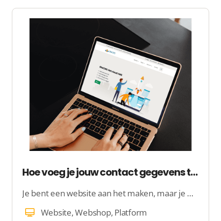
Hoe voeg je jouw contact gegevens toe in de footer?
Je bent een website aan het maken, maar je wilt in de footer nu jouw contact gegevens toevoegen. Hoe doe je dat? Hier leggen wij uit hoe je het makkelijkst jouw contact gegevens kan toevoegen in de footer.
Website, Webshop, Platform