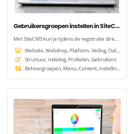
Gebruikersgroepen instellen in SiteCMS
Met SiteCMS kun je tijdens de registratie direct specifieke informatie van gebruikers verzamelen, zodat ze meteen aan de slag kunnen. Door gebruikers in te delen in groepen, kun je eenvoudig bepalen wie toegang krijgt tot bepaalde content en functies.
Website, Webshop, Platform, Veiling, Dating, E-mail, Beheer
Structuur, Indeling, Profielen, Gebruikers
Beheergroepen, Menu, Content, Instellingen