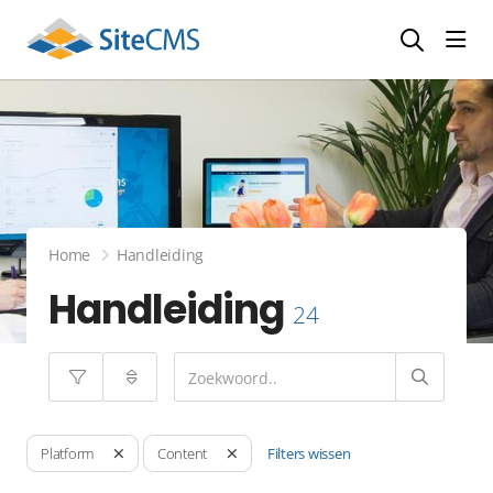
head
Home
Handleiding
Handleiding
24
Filters wissen
Platform
Content