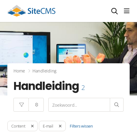
head
Home
Handleiding
Handleiding
2
Filters wissen
Content
E-mail