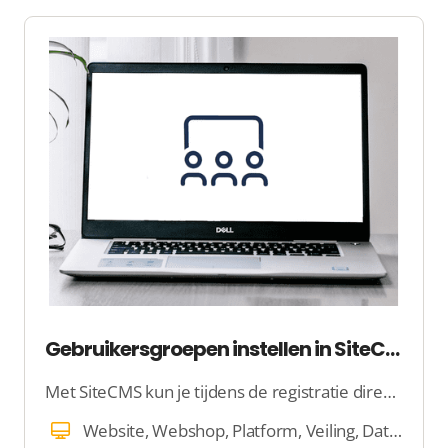
Gebruikersgroepen instellen in SiteCMS
Met SiteCMS kun je tijdens de registratie direct specifieke informatie van gebruikers verzamelen, zodat ze meteen aan de slag kunnen. Door gebruikers in te delen in groepen, kun je eenvoudig bepalen wie toegang krijgt tot bepaalde content en functies.
Website, Webshop, Platform, Veiling, Dating, E-mail, Beheer