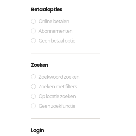
Betaalopties
Online betalen
Abonnementen
Geen betaal optie
Zoeken
Zoekwoord zoeken
Zoeken met filters
Op locatie zoeken
Geen zoekfunctie
Login