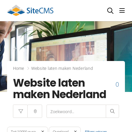
head
Home
Website laten maken Nederland
Website laten
0
maken Nederland
Filters wissen
Tot 10000 euro
Overijssel