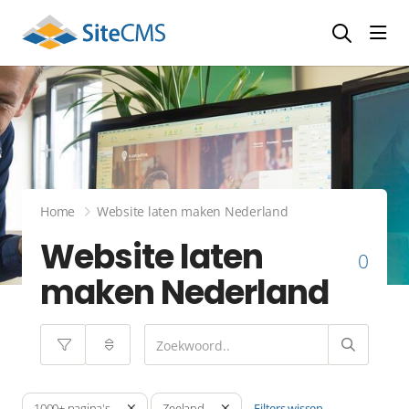
head
Home
Website laten maken Nederland
Website laten
0
maken Nederland
Filters wissen
1000+ pagina's
Zeeland