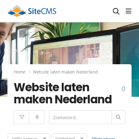
head
Home
Website laten maken Nederland
Website laten
0
maken Nederland
Filters wissen
1000+ pagina's
Gelderland