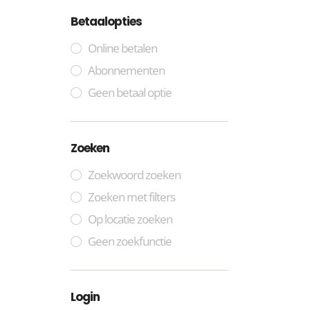
Betaalopties
Online betalen
Abonnementen
Geen betaal optie
Zoeken
Zoekwoord zoeken
Zoeken met filters
Op locatie zoeken
Geen zoekfunctie
Login