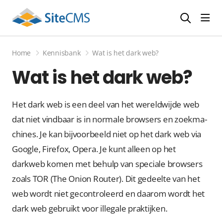
head
Home
Kennisbank
Wat is het dark web?
Wat is het dark web?
Het dark web is een deel van het we­reld­wij­de web
dat niet vindbaar is in normale brow­sers en zoek­ma­
chi­nes. Je kan bijvoorbeeld niet op het dark web via
Google, Firefox, Opera. Je kunt alleen op het
darkweb komen met behulp van spe­ci­a­le brow­sers
zo­als TOR (The Onion Router). Dit ge­deel­te van het
web wordt niet ge­con­tro­leerd en daarom wordt het
dark web ge­bruikt voor il­le­ga­le prak­tij­ken.