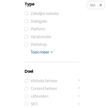
Type
SEA
Zakelijke website
Datingsite
Platform
Vacaturesite
Webshop
Elk type website
Werkplek
Toon meer
Doel
Website beheer
7
Content beheer
7
Uitbreiden
1
SEO
1