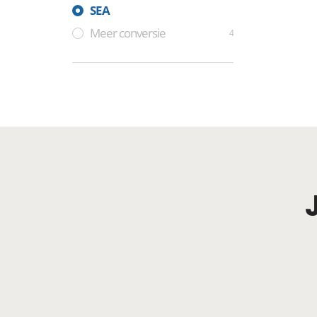
SEA
Meer conversie
4