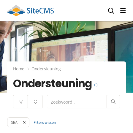
head
Home
Ondersteuning
Ondersteuning
0
Filters wissen
SEA