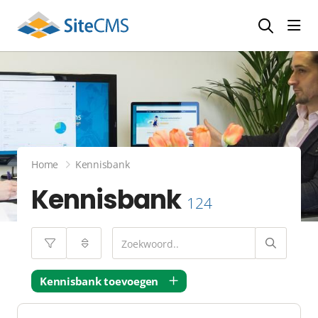
head
Home
Kennisbank
Kennisbank
124
Kennisbank toevoegen