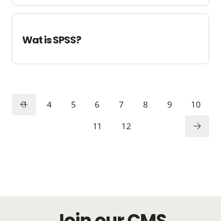
Wat is SPSS?
1
4
5
6
7
8
9
10
11
12
Join our CMS