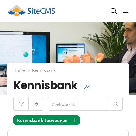
head
Home
Kennisbank
Kennisbank
124
Kennisbank toevoegen