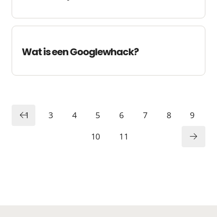
Wat is een Googlewhack?
1
3
4
5
6
7
8
9
10
11