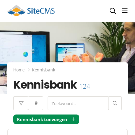
head
Home
Kennisbank
Kennisbank
124
Kennisbank toevoegen