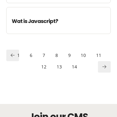
Wat is Javascript?
1
6
7
8
9
10
11
12
13
14
Join our CMS