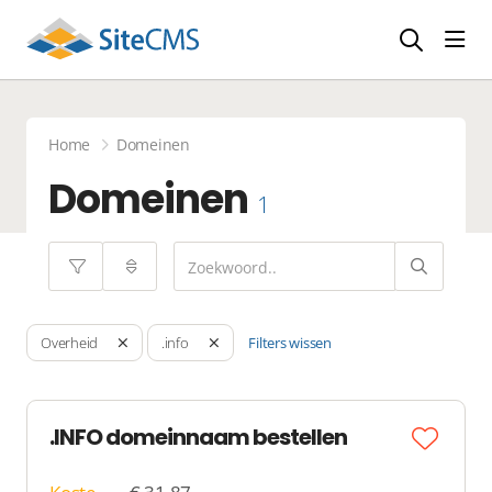
head
Home
Domeinen
Domeinen
1
Filters wissen
Overheid
.info
.INFO domeinnaam bestellen