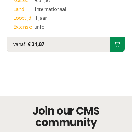
Kosten p/j
€ 31,87
Land
Internationaal
Looptijd
1 jaar
Extensie
.info
vanaf
€ 31,87
Join our CMS
community