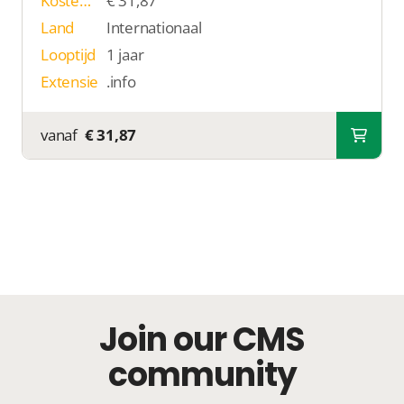
Kosten p/j
€ 31,87
Land
Internationaal
Looptijd
1 jaar
Extensie
.info
vanaf
€ 31,87
Join our CMS
community