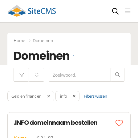
head
Home
Domeinen
Domeinen
1
Filters wissen
Geld en financiën
.info
.INFO domeinnaam bestellen