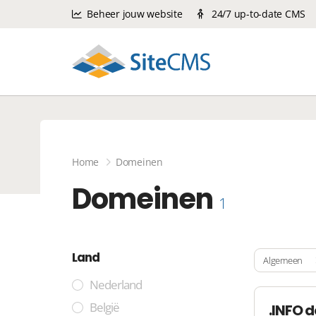
Beheer jouw website
24/7 up-to-date CMS
Home
Domeinen
Domeinen
1
Land
Algemeen
Nederland
België
.INFO 