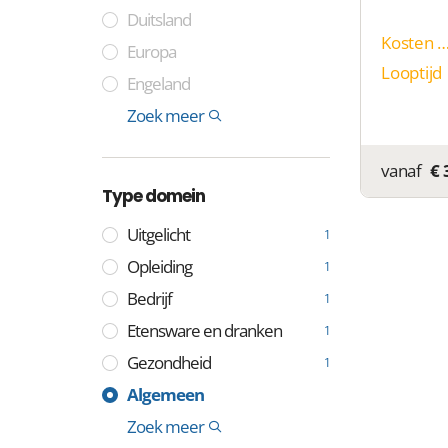
Duitsland
Kosten p
Europa
Looptijd
Engeland
Frankrijk
Zweden
Spanje
Italië
India
China
Cocoseilanden
Tuvalu
Niue
Montenegro
Colombia
Somalië
Laos
Internationaal
Zoek meer
1
vanaf
€ 
Type domein
Uitgelicht
1
Opleiding
1
Bedrijf
1
Etensware en dranken
1
Gezondheid
1
Industrie
Media
Technologie
Handel
Algemeen
1
1
1
1
Lifestyle en identiteit
Professioneel
Geld en financiën
Internationaal
Geografisch
Overheid
Overig
Vastgoed
Sport
Zoek meer
1
1
1
1
1
1
1
1
1