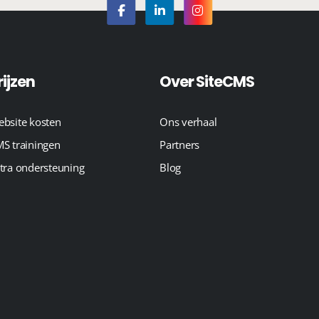
rijzen
Over SiteCMS
bsite kosten
Ons verhaal
S trainingen
Partners
tra ondersteuning
Blog