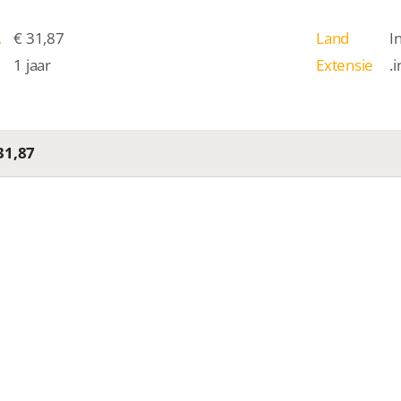
/j
€ 31,87
Land
I
1 jaar
Extensie
.
31,87