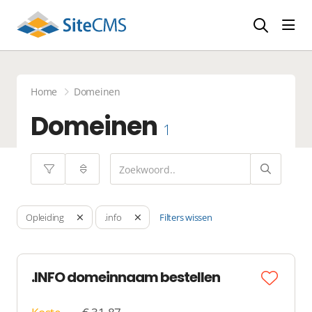
head
Home
Domeinen
Domeinen
1
Filters wissen
Opleiding
.info
.INFO domeinnaam bestellen