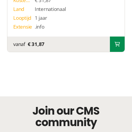
Kosten p/j
€ 31,87
Land
Internationaal
Looptijd
1 jaar
Extensie
.info
vanaf
€ 31,87
Join our CMS
community