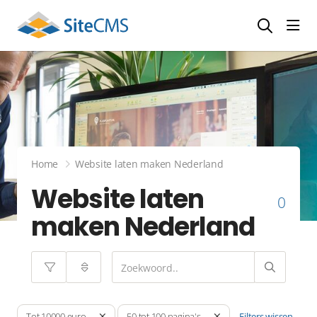
head
Home
Website laten maken Nederland
Website laten
0
maken Nederland
Filters wissen
Tot 10000 euro
50 tot 100 pagina's