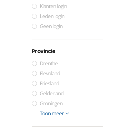
Klanten login
Leden login
Geen login
Provincie
Drenthe
Flevoland
Friesland
Gelderland
Groningen
Limburg
Noord-Brabant
Noord-Holland
Zuid-Holland
Overijssel
Utrecht
Zeeland
Toon meer