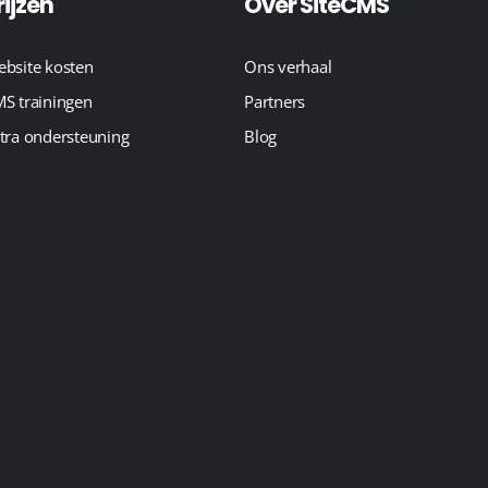
rijzen
Over SiteCMS
bsite kosten
Ons verhaal
S trainingen
Partners
tra ondersteuning
Blog