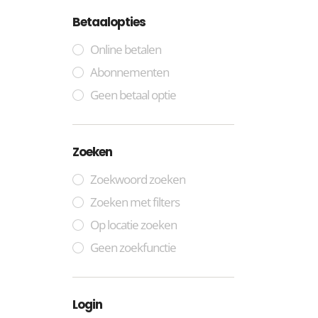
Betaalopties
Online betalen
Abonnementen
Geen betaal optie
Zoeken
Zoekwoord zoeken
Zoeken met filters
Op locatie zoeken
Geen zoekfunctie
Login