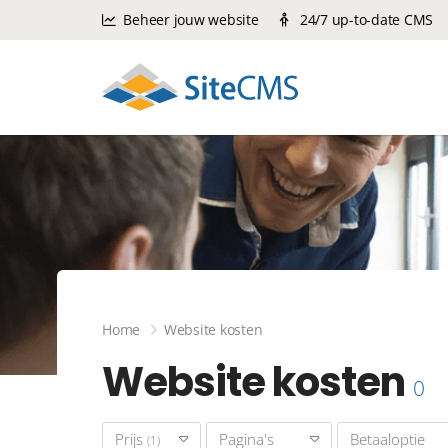
Beheer jouw website
24/7 up-to-date CMS
Home
Website kosten
Website kosten
0
Prijs
Pagina's
Betaaloptie
(1)