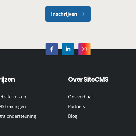
Inschrijven
rijzen
Over SiteCMS
bsite kosten
Ons verhaal
S trainingen
Partners
tra ondersteuning
Blog