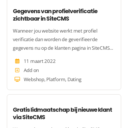
Gegevens van profielverificatie
zichtbaar in SiteCMS
Wanneer jou website werkt met profiel
verificatie dan worden de geverifieerde
gegevens nu op de klanten pagina in SiteCMS
getoond. Zo weet jij precies welke gegevens
11 maart 2022
geverifieerd zijn. Dit is wel zo handig voor
Add on
steekproeven.
Webshop, Platform, Dating
Gratis lidmaatschap bij nieuwe klant
via SiteCMS