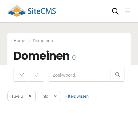
head
Home
Domeinen
Domeinen
0
Filters wissen
Tuvalu
.info