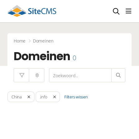
head
Home
Domeinen
Domeinen
0
Filters wissen
China
.info