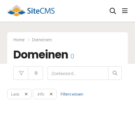
head
Home
Domeinen
Domeinen
0
Filters wissen
Laos
.info