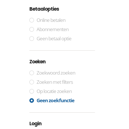
Betaalopties
Online betalen
Abonnementen
Geen betaal optie
Zoeken
Zoekwoord zoeken
Zoeken met filters
Op locatie zoeken
Geen zoekfunctie
Login