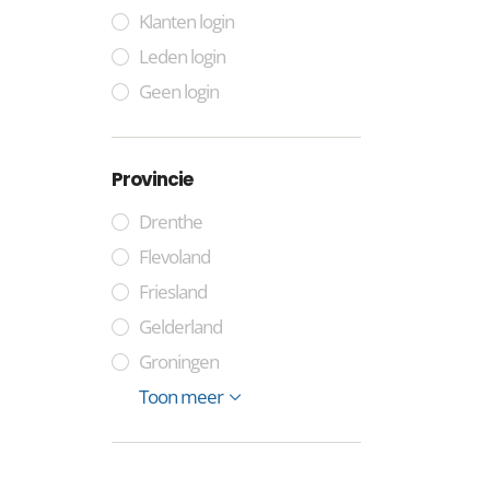
Klanten login
Leden login
Geen login
Provincie
Drenthe
Flevoland
Friesland
Gelderland
Groningen
Limburg
Noord-Brabant
Noord-Holland
Zuid-Holland
Overijssel
Utrecht
Zeeland
Toon meer