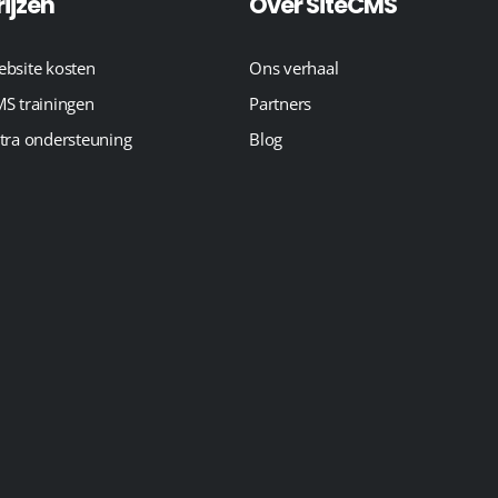
rijzen
Over SiteCMS
bsite kosten
Ons verhaal
S trainingen
Partners
tra ondersteuning
Blog